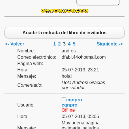
Añadir la entrada del libro de invitados
<- Volver
1
2
3
4
5
Siguiente ->
Nombre:
andres
Correo electrónico:
dfabi.44
hotmail.com
Página web:
-
Hora:
05-07-2013, 23:21
Mensaje:
hola!
Hola Andres! Gracias
Comentario
:
por saludar
Usuario:
cqnpro
Offline
Hora:
05-07-2013, 05:05
Muy buena página
Mensaje:
estimada, saludos...