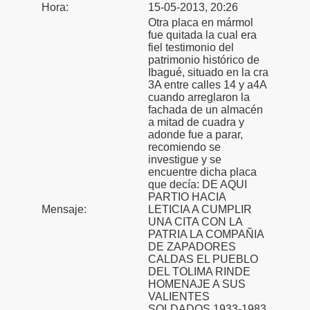
Hora:
15-05-2013, 20:26
Otra placa en mármol
fue quitada la cual era
fiel testimonio del
patrimonio histórico de
Ibagué, situado en la cra
3A entre calles 14 y a4A
cuando arreglaron la
fachada de un almacén
a mitad de cuadra y
adonde fue a parar,
recomiendo se
investigue y se
encuentre dicha placa
que decía: DE AQUI
PARTIO HACIA
Mensaje:
LETICIA A CUMPLIR
UNA CITA CON LA
PATRIA LA COMPAÑIA
DE ZAPADORES
CALDAS EL PUEBLO
DEL TOLIMA RINDE
HOMENAJE A SUS
VALIENTES
SOLDADOS 1933-1983