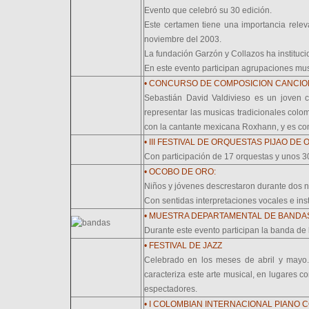
Evento que celebró su 30 edición.
Este certamen tiene una importancia relev
noviembre del 2003.
La fundación Garzón y Collazos ha instituci
En este evento participan agrupaciones musi
• CONCURSO DE COMPOSICION CANCION
Sebastián David Valdivieso es un joven c
representar las musicas tradicionales col
con la cantante mexicana Roxhann, y es comp
• III FESTIVAL DE ORQUESTAS PIJAO DE
Con participación de 17 orquestas y unos 300
• OCOBO DE ORO:
Niños y jóvenes descrestaron durante dos no
Con sentidas interpretaciones vocales e ins
• MUESTRA DEPARTAMENTAL DE BANDA
Durante este evento participan la banda de 
• FESTIVAL DE JAZZ
Celebrado en los meses de abril y mayo. 
caracteriza este arte musical, en lugares 
espectadores.
• I COLOMBIAN INTERNACIONAL PIANO CO