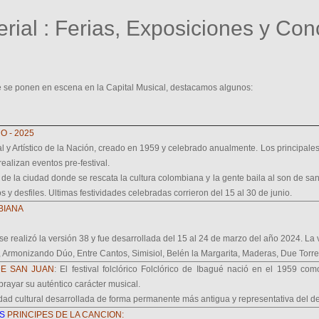
rial : Ferias, Exposiciones y Con
e se ponen en escena en la Capital Musical, destacamos algunos:
 - 2025
 y Artístico de la Nación, creado en 1959 y celebrado anualmente. Los principales 
ealizan eventos pre-festival.
ua de la ciudad donde se rescata la cultura colombiana y la gente baila al son de sa
s y desfiles. Ultimas festividades celebradas corrieron del 15 al 30 de junio.
BIANA
 realizó la versión 38 y fue desarrollada del 15 al 24 de marzo del año 2024. La 
, Armonizando Dúo, Entre Cantos, Simisiol, Belén la Margarita, Maderas, Due Torre
DE SAN JUAN
: El festival folclórico Folclórico de Ibagué nació en el 1959 co
brayar su auténtico carácter musical.
ividad cultural desarrollada de forma permanente más antigua y representativa del d
S
PRINCIPES DE LA CANCION: