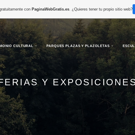
 gratuitamente con
PaginaWebGratis.es
. ¿Quieres tener tu propio sitio web?
IMONIO CULTURAL
PARQUES PLAZAS Y PLAZOLETAS
ESCU
FERIAS Y EXPOSICIONE