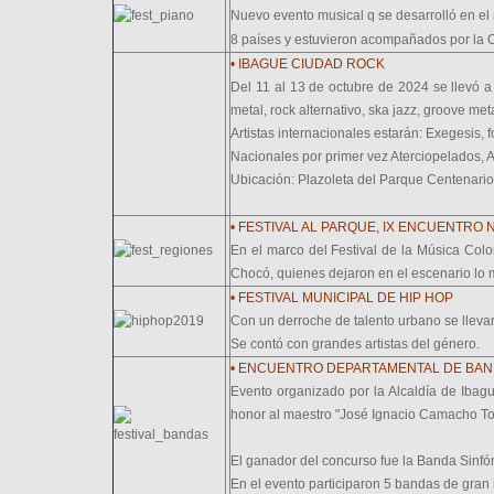
Nuevo evento musical q se desarrolló en el 
8 países y estuvieron acompañados por la O
• IBAGUE CIUDAD ROCK
Del 11 al 13 de octubre de 2024 se llevó a
metal, rock alternativo, ska jazz, groove met
Artistas internacionales estarán: Exegesi
Nacionales por primer vez Aterciopelados, A
Ubicación: Plazoleta del Parque Centenario
• FESTIVAL AL PARQUE, IX ENCUENTRO
En el marco del Festival de la Música Col
Chocó, quienes dejaron en el escenario lo m
• FESTIVAL MUNICIPAL DE HIP HOP
Con un derroche de talento urbano se llev
Se contó con grandes artistas del género.
• ENCUENTRO DEPARTAMENTAL DE BAN
Evento organizado por la Alcaldía de Ibag
honor al maestro "José Ignacio Camacho To
El ganador del concurso fue la Banda Sinfón
En el evento participaron 5 bandas de gran 