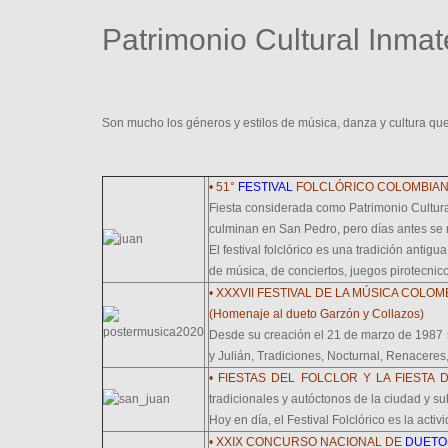
Patrimonio Cultural Inmate
Son mucho los géneros y estilos de música, danza y cultura qu
• 51°
FESTIVAL
FOLCLÓRICO COLOMBIANO
Fiesta considerada como Patrimonio Cultural
culminan en San Pedro, pero días antes se r
El festival folclórico es una tradición antig
de música, de conciertos, juegos pirotecnico
• XXXVII FESTIVAL DE LA MÚSICA COLOM
(Homenaje al dueto Garzón y Collazos)
Desde su creación el 21 de marzo de 1987 se
y Julián, Tradiciones, Nocturnal, Renaceres
• FIESTAS DEL FOLCLOR Y LA FIESTA 
tradicionales y autóctonos de la ciudad y su
Hoy en día, el Festival Folclórico es la act
• XXIX CONCURSO NACIONAL DE
DUETO