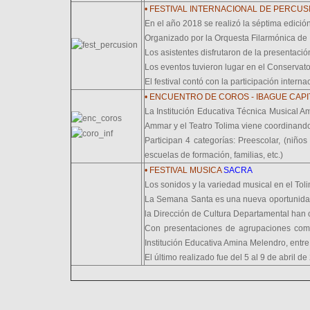
• FESTIVAL INTERNACIONAL DE PERCUS
En el año 2018 se realizó la séptima edición 
Organizado por la Orquesta Filarmónica de I
Los asistentes disfrutaron de la presentación
Los eventos tuvieron lugar en el Conservat
El festival contó con la participación intern
• ENCUENTRO DE COROS - IBAGUE CAPI
La Institución Educativa Técnica Musical A
Ammar y el Teatro Tolima viene coordinando 
Participan 4 categorías: Preescolar, (niños
escuelas de formación, familias, etc.)
• FESTIVAL MUSICA
SACRA
Los sonidos y la variedad musical en el Tol
La Semana Santa es una nueva oportunidad p
la Dirección de Cultura Departamental han
Con presentaciones de agrupaciones como
Institución Educativa Amina Melendro, entre 
El último realizado fue del 5 al 9 de abril de