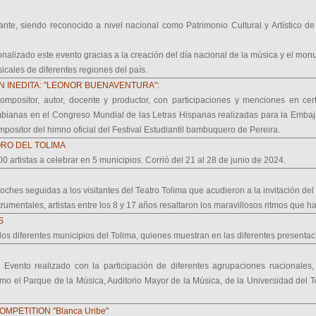
ante, siendo reconocido a nivel nacional como Patrimonio Cultural y Artístico 
onalizado este evento gracias a la creación del día nacional de la música y el mon
cales de diferentes regiones del país.
 INEDITA: "LEONOR BUENAVENTURA":
ompositor, autor, docente y productor, con participaciones y menciones en ce
ombianas en el Congreso Mundial de las Letras Hispanas realizadas para la Emba
ositor del himno oficial del Festival Estudiantil bambuquero de Pereira.
 ORO DEL TOLIMA
 artistas a celebrar en 5 municipios. Corrió del 21 al 28 de junio de 2024.
ches seguidas a los visitantes del Teatro Tolima que acudieron a la invitación del
trumentales, artistas entre los 8 y 17 años resaltaron los maravillosos ritmos que
S
los diferentes municipios del Tolima, quienes muestran en las diferentes presentac
Evento realizado con la participación de diferentes agrupaciones nacionales,
como el Parque de la Música, Auditorio Mayor de la Música, de la Universidad del 
MPETITION "Blanca Uribe"