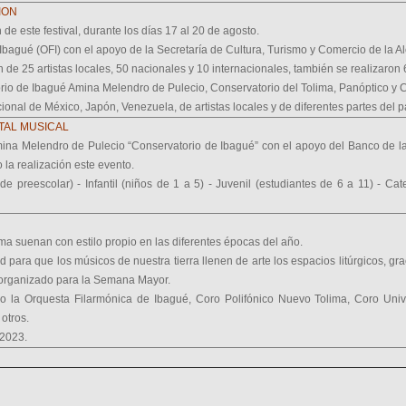
ION
de este festival, durante los días 17 al 20 de agosto.
bagué (OFI) con el apoyo de la Secretaría de Cultura, Turismo y Comercio de la Al
 de 25 artistas locales, 50 nacionales y 10 internacionales, también se realizaron 6
orio de Ibagué Amina Melendro de Pulecio, Conservatorio del Tolima, Panóptico y C
acional de México, Japón, Venezuela, de artistas locales y de diferentes partes del p
TAL MUSICAL
mina Melendro de Pulecio “Conservatorio de Ibagué” con el apoyo del Banco de la
la realización este evento.
 de preescolar) - Infantil (niños de 1 a 5) - Juvenil (estudiantes de 6 a 11) - Ca
ima suenan con estilo propio en las diferentes épocas del año.
ara que los músicos de nuestra tierra llenen de arte los espacios litúrgicos, gra
 organizado para la Semana Mayor.
 la Orquesta Filarmónica de Ibagué, Coro Polifónico Nuevo Tolima, Coro Univ
otros.
 2023.