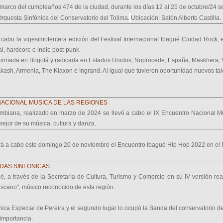
marco del cumpleaños 474 de la ciudad, durante los días 12 al 25 de octubre/24 s
rquesta Sinfónica del Conservatorio del Tolima.
Ubicación: Salón Alberto Castilla.
 cabo la vigesimotercera edición del Festival Internacional Ibagué Ciudad Rock,
al, hardcore e indie post-punk.
s, formada en Bogotá y radicada en Estados Unidos; Noprocede, España; Maskhera
kash, Armenia, The Klaxon e Ingrand. Al igual que tuvieron oportunidad nuevos tal
.
 NACIONAL MUSICA DE LAS REGIONES
ombiana, realizado en marzo de 2024 se llevó a cabo el IX Encuentro Nacional 
ejor de su música, cultura y danza.
ará a cabo este domingo 20 de noviembre el Encuentro Ibagué Hip Hop 2022 en el 
DAS SINFONICAS
ué, a través de la Secretaría de Cultura, Turismo y Comercio en su IV versión 
scano", músico reconocido de esta región.
ica Especial de Pereira y el segundo lugar lo ocupó la Banda del conservatorio de
importancia.