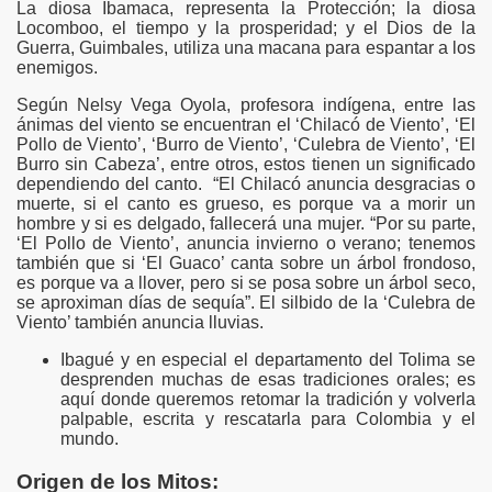
La diosa Ibamaca, representa la Protección; la diosa
Locomboo, el tiempo y la prosperidad; y el Dios de la
Guerra, Guimbales, utiliza una macana para espantar a los
enemigos.
Según Nelsy Vega Oyola, profesora indígena, entre las
ánimas del viento se encuentran el ‘Chilacó de Viento’, ‘El
Pollo de Viento’, ‘Burro de Viento’, ‘Culebra de Viento’, ‘El
Burro sin Cabeza’, entre otros, estos tienen un significado
dependiendo del canto. “El Chilacó anuncia desgracias o
muerte, si el canto es grueso, es porque va a morir un
hombre y si es delgado, fallecerá una mujer. “Por su parte,
‘El Pollo de Viento’, anuncia invierno o verano; tenemos
también que si ‘El Guaco’ canta sobre un árbol frondoso,
es porque va a llover, pero si se posa sobre un árbol seco,
se aproximan días de sequía”. El silbido de la ‘Culebra de
Viento’ también anuncia lluvias.
Ibagué y en especial el departamento del Tolima se
desprenden muchas de esas tradiciones orales; es
aquí donde queremos retomar la tradición y volverla
palpable, escrita y rescatarla para Colombia y el
mundo.
Origen de los Mitos: