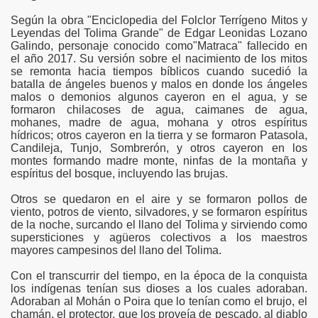
Según la obra "Enciclopedia del Folclor Terrígeno Mitos y
Leyendas del Tolima Grande" de Edgar Leonidas Lozano
Galindo, personaje conocido como"Matraca" fallecido en
el año 2017. Su versión sobre el nacimiento de los mitos
se remonta hacia tiempos bíblicos cuando sucedió la
batalla de ángeles buenos y malos en donde los ángeles
malos o demonios algunos cayeron en el agua, y se
formaron chilacoses de agua, caimanes de agua,
mohanes, madre de agua, mohana y otros espíritus
hídricos; otros cayeron en la tierra y se formaron Patasola,
Candileja, Tunjo, Sombrerón, y otros cayeron en los
montes formando madre monte, ninfas de la montaña y
espíritus del bosque, incluyendo las brujas.
Otros se quedaron en el aire y se formaron pollos de
viento, potros de viento, silvadores, y se formaron espíritus
de la noche, surcando el llano del Tolima y sirviendo como
supersticiones y agüeros colectivos a los maestros
mayores campesinos del llano del Tolima.
Con el transcurrir del tiempo, en la época de la conquista
los indígenas tenían sus dioses a los cuales adoraban.
Adoraban al Mohán o Poira que lo tenían como el brujo, el
chamán, el protector, que los proveía de pescado, al diablo