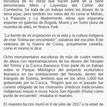
escultura de 40 obras que hacen parte de la serie
denominada Mitos y Leyendas del Cañón del
Combeima. Se trata de un trabajo sobre los dioses de la
etnia pijao, pero también los mitos del río como el Mohán,
La Patasola y La Madremonte, obras que esperaba
exponer en galerías de Bogotá, Miami y en Soho (área de
muestra de arte), en Nueva York.
"La fuente de mi inspiración es la vida y la cultura indígena
de este Tolima tan encantador"
, palabras del escultor. Este
veterano de la Guerra de Corea, actualmente camella,
como él mismo lo dice.
Ocho monumentales esculturas de más de cuatro metros
de altura con representaciones de los dioses del Nevado
del Tolima y la Cacica Ibanasca. Eran parte de un trabajo
sobre el Parque Mitológico del proyecto ecoturístico
Ibanasca en las estribaciones del Nevado, dentro del
triángulo de Dulima, territorio que en los años 1.600 fue
gobernado por la Cacica. "Región que en el pasado fue
camino obligado de los chamanes (médicos tradicionales
indígenas) mayas e incas hacia San Agustín (Huila) como
punto de encuentro", relataba el maestro.
El maestro faccini murió el 6 de julio de 2017 a la edad de