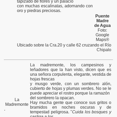
tapizado de flores y un palacio
con muchas escalinatas, adornando con
oro y piedras preciosas.
Puente
Madre
de Agua
Foto:
Google
Maps®
Ubicado sobre la Cra.20 y calle 62 cruzando el Río
Chipalo
La madremonte, los campesinos y
leñadores que la han visto, dicen que es
una señora corpulenta, elegante, vestida de
hojas frescas
y musgo verde, con un sombrero alón,
cubierto de hojas y plumas verdes. No se le
puede apreciar el rostro porque la ramazón
del sombrero la opacan.
La
Hay mucha gente que conoce sus gritos o
Madremonte
bramidos en noches oscuras y de
tempestad peligrosa. "
Cuida los bosques y
castiga a los