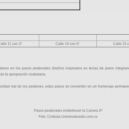
alle 11 con 3
ª
.
Calle 10 con 5
ª
.
Calle 15 
taron en los pasos peatonales diseños inspirados en teclas de piano integrando
do la apropiación ciudadana.
uridad vial de los peatones, estos pasos se convierten en un homenaje permanen
Pasos peatonales embellecen la Carrera 5ª
Foto: Cortesía Uniminutoradio.com.co