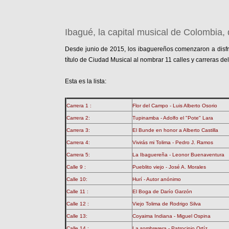
Ibagué, la capital musical de Colombia, 
Desde junio de 2015, los ibaguereños comenzaron a disfru
título de Ciudad Musical al nombrar 11 calles y carreras d
Esta es la lista:
Carrera 1 :
Flor del Campo - Luis Alberto Osorio
Carrera 2:
Tupinamba - Adolfo el "Pote" Lara
Carrera 3:
El Bunde en honor a Alberto Castilla
Carrera 4:
Vivirás mi Tolima - Pedro J. Ramos
Carrera 5:
La Ibaguereña - Leonor Buenaventura
Calle 9 :
Pueblito viejo - José A. Morales
Calle 10:
Hurí - Autor anónimo
Calle 11 :
El Boga de Darío Garzón
Calle 12 :
Viejo Tolima de Rodrigo Silva
Calle 13:
Coyaima Indiana - Miguel Ospina
Calle 14 :
La sombrerera - Patrocinio Ortíz