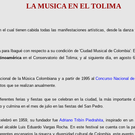
LA MUSICA EN EL TOLIMA
 el cual tienen cabida todas las manifestaciones artísticas, desde la danza t
 para Ibagué con respecto a su condición de 'Ciudad Musical de Colombia': El 
tinoamérica
en el Conservatorio del Tolima; y al siguiente día, en agosto 
Nacional de la Música Colombiana y a partir de 1995 al
Concurso Nacional de 
ntos que se realizan anualmente.
iferentes ferias y fiestas que se celebran en la ciudad, la más importante 
o y culmina en el mes de julio en las fiestas del San Pedro.
 celebró en 1959, su fundador fue
Adriano Tribín Piedrahita
, inspirado en un
el alcalde Luis Eduardo Vargas Rocha. En este festival se cuenta con la part
iferentes escenarios la riqueza y diversidad cultural de Colombia, este eve