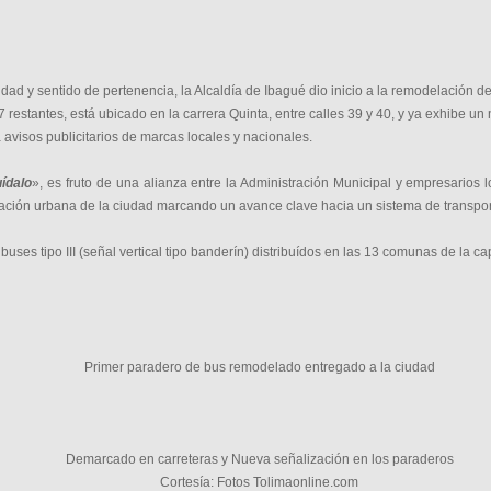
dad y sentido de pertenencia, la Alcaldía de Ibagué dio inicio a la remodelación d
 restantes, está ubicado en la carrera Quinta, entre calles 39 y 40, y ya exhibe u
a avisos publicitarios de marcas locales y nacionales.
ídalo
», es fruto de una alianza entre la Administración Municipal y empresarios 
ración urbana de la ciudad
marcando un avance clave hacia un sistema de transport
uses tipo III (señal vertical tipo banderín) distribuídos en las 13 comunas de la cap
Primer paradero de bus remodelado entregado a la ciudad
Demarcado en carreteras y Nueva señalización en los paraderos
Cortesía: Fotos Tolimaonline.com