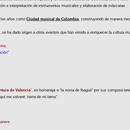
ción e interpretación de instrumentos musicales y elaboración de máscaras.
e los años como
Ciudad musical de Colombia
, construyendo de manera inequ
 se ha dado origen a otros eventos que han venido a enriquecer la cultura mu
ima,
ción”
tura de Valencia
”,
en homenaje a “la novia de Ibagué” por sus composiciones
aquí me volveré, tierra de mi tierra"
.
uanera.