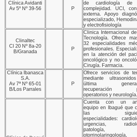
Clínica Avidanti
de cardiología de 
Av 5º Nº 39-56
P
complejidad. UCI, con
externa. Apoyo diagnó
especializado, Hemodi
y electrofisiología
Clinica Internacional de
Tecnología. Ofrece ma
Clinaltec
32 especialidades méd
Cl 20 Nº 8a-20
P
profesionales. Especial
B/Granada
en la atención del pac
oncológico y no oncoló
Cirugía. Farmacia.
Clínica Ibanasca
Ofrece servicios de te
S.A.
mediante ultrasonido
Av 7ª Nº 65-01
P
última generaci
B/Los Parrales
recuperación po
operatorios y neurología
Cuenta con un am
equipo en Ibagué que 
las siguien
especialidades: cardiol
urgencias, radiolo
patología,
otorrinolaringología,