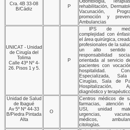
Odontología, Terapi
Cra. 4B 33-08
P
rehabilitación, Dermatol
B/Cádiz
Vacunación, Progr
promoción y prevenc
Ambulancias
IPS de medi
complejidad con énfas
el área quirúrgica, cread
profesionales de la salu
UNICAT - Unidad
un alto sentido
de Cirugía del
responsabilidad soci
Tolima
P
orientada al servicio d
Calle 43ª Nº 4-
pacientes con vocació
26. Pisos 1 y 5.
hospitalidad. Cons
Especializada, Sal
Cirugías, Sala de Par
Hospitalización, A
diagnóstico y terapéutico
Unidad de Salud
Centros médicos de sa
de Ibagué
farmacias, atención r
Av 5º Nº 44-33
USI, unidad mate
O
B/Piedra Pintada
urgencias, vacunac
Alta
médicos, ambulanc
citologías.