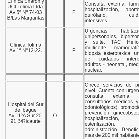
Clínica Sharon y
Consulta externa, farm
UCI Tolima Ltda.
hospitalización, laborat
Av 5º Nº 74-03
P
quirófano, cuid
B/Las Margaritas
intensivos
Urgencias, habitaci
unipersonales, biperso
y suite, TAC Helico
Clínica Tolima
multicorte, mamograf
Av 1ª Nº12-22.
P
biopsia esterotaxica, u
de cuidados intens
adultos - neonatal, med
nuclear.
Ofrece servicios de p
nivel. Cuenta con urgen
consulta externa (
consultorios médicos y
Hospital del Sur
odontológicos) promoc
de Ibagué
prevención, ginecobstetr
Av 11ºA Sur 20-
O
hospitalización,
91 B/Ricaurte
esterilización
administración. Benefi
más de 200 mil habitant