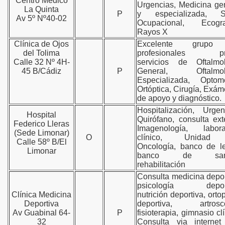
Centro Médico
Urgencias, Medicina ge
La Quinta
P
y especializada, S
Av 5º Nº40-02
Ocupacional, Ecograf
Rayos X
Clínica de Ojos
Excelente grupo
del Tolima
profesionales pr
Calle 32 Nº 4H-
servicios de Oftalmol
45 B/Cádiz
P
General, Oftalmol
Especializada, Optome
Ortóptica,
Cirugía,
Exám
de apoyo y diagnóstico.
Hospitalización, Urgen
Hospital
Quirófano, consulta ext
Federico Lleras
Imagenología, laborat
(Sede Limonar)
O
clínico, Unidad
Calle 58º B/El
Oncología, banco de l
Limonar
banco de sang
rehabilitación
Consulta medicina depor
psicología deport
Clínica Medicina
nutrición deportiva, orto
Deportiva
deportiva, artrosco
Av Guabinal 64-
P
fisioterapia, gimnasio clí
32
Consulta via internet