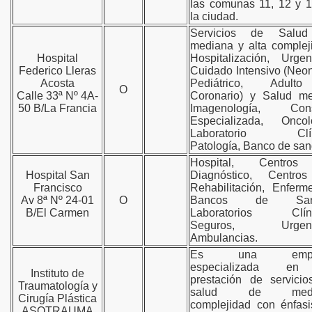
las comunas 11, 12 y 
la ciudad.
Servicios de Salu
mediana y alta complej
Hospital
Hospitalización, Urgen
Federico Lleras
Cuidado Intensivo (Neon
Acosta
Pediátrico, Adul
O
Calle 33ª Nº 4A-
Coronario) y Salud me
50 B/La Francia
Imagenología, Cons
Especializada, Oncolo
Laboratorio Clín
Patología, Banco de san
Hospital, Centro
Hospital San
Diagnóstico, Centro
Francisco
Rehabilitación, Enferme
Av 8ª Nº 24-01
O
Bancos de Sang
B/El Carmen
Laboratorios Clíni
Seguros, Urgenc
Ambulancias.
Es una empr
especializada e
Instituto de
prestación de servici
Traumatología y
salud de medi
Cirugía Plástica
complejidad con énfas
ASOTRAUMA