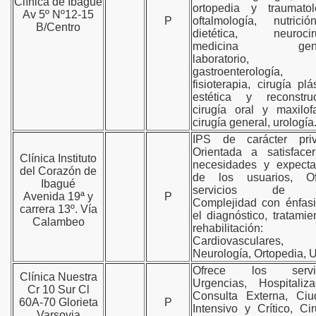
Clínica de Ibagué
ortopedia y traumatol
Av 5º Nº12-15
P
oftalmología, nutrici
B/Centro
dietética, neurociru
medicina gener
laboratorio,
gastroenterología,
fisioterapia, cirugía plás
estética y reconstruc
cirugía oral y maxilofa
cirugía general, urología
IPS de carácter priv
Orientada a satisface
Clínica Instituto
necesidades y expecta
del Corazón de
de los usuarios, Of
Ibagué
servicios de A
Avenida 19ª y
P
Complejidad con énfas
carrera 13º. Vía
el diagnóstico, tratamie
Calambeo
rehabilitación:
Cardiovasculares,
Neurología, Ortopedia, 
Ofrece los servic
Clínica Nuestra
Urgencias, Hospitaliza
Cr 10 Sur Cl
Consulta Externa, Ciu
60A-70 Glorieta
P
Intensivo y Crítico, Cir
Varsovia