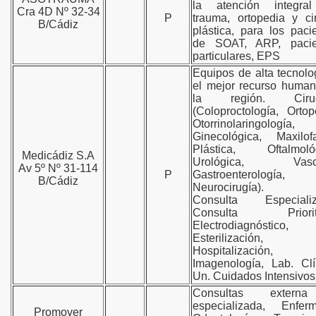
la atención integra
Cra 4D Nº 32-34
P
trauma, ortopedia y ci
B/Cádiz
plástica, para los paci
de SOAT, ARP, pacie
particulares, EPS
Equipos de alta tecnolo
el mejor recurso huma
la región. Cirug
(Coloproctología, Ortop
Otorrinolaringología,
Ginecológica, Maxilofa
Plástica, Oftalmológ
Medicádiz S.A
Urológica, Vascu
Av 5º Nº 31-114
P
Gastroenterología,
B/Cádiz
Neurocirugía).
Consulta Especializ
Consulta Priorita
Electrodiagnóstico,
Esterilización,
Hospitalización,
Imagenología, Lab. Clí
Un. Cuidados Intensivos
Consultas exter
especializada, Enferm
Promover