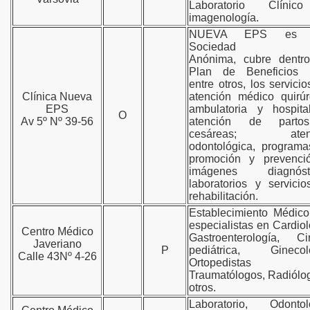
Laboratorio Clíni
imagenología.
NUEVA EPS es 
Sociedad
Anónima,
cubre
dentr
Plan de Beneficios
entre otros, los servicio
Clínica Nueva
atención médico quirúr
EPS
ambulatoria y hospital
O
Av 5º Nº 39-56
atención de part
cesáreas; atenc
odontológica, program
promoción y prevenci
imágenes diagnósti
laboratorios y servici
rehabilitación.
Establecimiento Médic
especialistas en Cardiol
Centro Médico
Gastroenterología, Ci
Javeriano
P
pediátrica, Ginecolo
Calle 43Nº 4-26
Ortopedista
Traumatólogos, Radiólo
otros.
Laboratorio, Odontolo