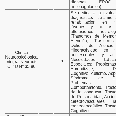
diabetes, EPO
anticoagulación).
Se dedica a la evalua
diagnóstico, tratamie
rehabilitación en ni
jóvenes y adultos
alteraciones neurológ
(Trastornos de Memor
Atención, Trastorno
Déficit de Atenci
Hiperactividad, en ni
Clínica
adolescentes y adul
Neuropsicólogica
Necesidades Educat
Integral Neuraxis
P
Especiales: Problema
Cr 4D Nº 35-80
Aprendizaje, Déf
Cognitivo, Autismo, Asp
Síndrome de Do
Problemas 
Comportamiento, Trast
de la conducta, Trast
de Personalidad, Accid
cerebrovasculares. Tr
craneoencefálico, Trast
Cognitivos.