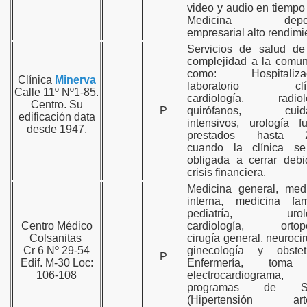
video y audio en tiempo 
Medicina deport
empresarial alto rendimi
Servicios de salud de
complejidad a la comu
como: Hospitalizac
Clínica
Minerva
laboratorio clín
Calle 11º Nº1-85.
cardiología, radiolo
Centro. Su
P
quirófanos, cuid
edificación data
intensivos, urología f
desde 1947.
prestados hasta 
cuando la clínica se
obligada a cerrar deb
crisis financiera.
Medicina general, med
interna, medicina fami
pediatría, urolo
Centro Médico
cardiología, ortope
Colsanitas
cirugía general, neurocir
Cr 6 Nº 29-54
ginecología y obstetr
P
Edif. M-30 Loc:
Enfermería, tom
106-108
electrocardiograma,
programas de Sa
(Hipertensión arter