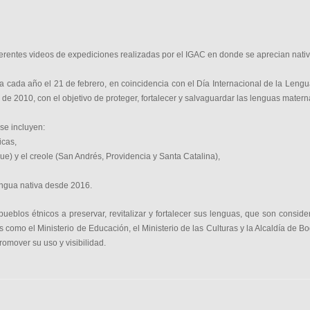
erentes videos de expediciones realizadas por el IGAC en donde se aprecian nati
 cada año el 21 de febrero, en coincidencia con el Día Internacional de la Len
de 2010, con el objetivo de proteger, fortalecer y salvaguardar las lenguas matern
se incluyen:
icas,
ue) y el creole (San Andrés, Providencia y Santa Catalina),
ngua nativa desde 2016.
eblos étnicos a preservar, revitalizar y fortalecer sus lenguas, que son consider
s como el Ministerio de Educación, el Ministerio de las Culturas y la Alcaldía de 
romover su uso y visibilidad.