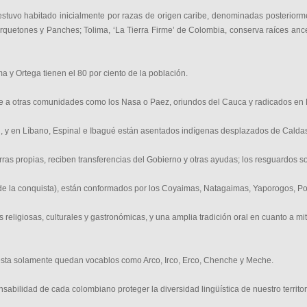
a estuvo habitado inicialmente por razas de origen caribe, denominadas posterio
arquetones y Panches;
Tolima, ‘La Tierra Firme’ de Colombia, conserva raíces ances
 y Ortega tienen el 80 por ciento de la población.
oge a otras comunidades como los Nasa o Paez, oriundos del Cauca y radicados en
, y en Líbano, Espinal e Ibagué están asentados indígenas desplazados de Calda
ras propias, reciben transferencias del Gobierno y otras ayudas; los resguardos s
s de la conquista), están conformados por los Coyaimas, Natagaimas, Yaporogos, P
eligiosas, culturales y gastronómicas, y una amplia tradición oral en cuanto a m
e esta solamente quedan vocablos como Arco, Irco, Erco, Chenche y Meche.
sabilidad de cada colombiano proteger la diversidad lingüística de nuestro territor