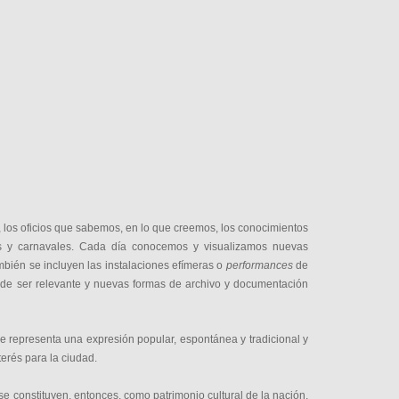
, los oficios que sabemos, en lo que creemos, los conocimientos
ones y carnavales. Cada día conocemos y visualizamos nuevas
mbién se incluyen las instalaciones efímeras o
performances
de
 de ser relevante y nuevas formas de archivo y documentación
que representa una expresión popular, espontánea y tradicional y
terés para la ciudad.
o” se constituyen, entonces, como patrimonio cultural de la nación,