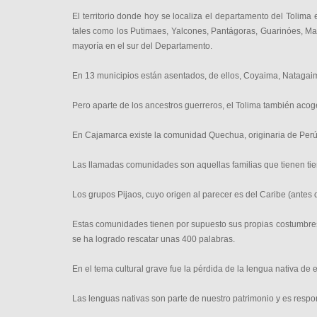
El territorio donde hoy se localiza el departamento del Tolim
tales como los Putimaes, Yalcones, Pantágoras, Guarinóes, M
mayoría en el sur del Departamento.
En 13 municipios están asentados, de ellos, Coyaima, Natagaima
Pero aparte de los ancestros guerreros, el Tolima también ac
En Cajamarca existe la comunidad Quechua, originaria de Perú
Las llamadas comunidades son aquellas familias que tienen tier
Los grupos Pijaos, cuyo origen al parecer es del Caribe (ante
Estas comunidades tienen por supuesto sus propias costumbres r
se ha logrado rescatar unas 400 palabras.
En el tema cultural grave fue la pérdida de la lengua nativa d
Las lenguas nativas son parte de nuestro patrimonio y es respon