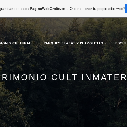
 gratuitamente con
PaginaWebGratis.es
. ¿Quieres tener tu propio sitio web?
IMONIO CULTURAL
PARQUES PLAZAS Y PLAZOLETAS
ESCU
TRIMONIO CULT INMATER