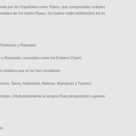
rmente por los Españoles como Pijaos, que comprendían estirpes
trales de los indios Pijaos, los cuales están distribuidos en su
 Rioblanco y Planadas.
s y Risaralda, conocidos como los Embera Chamí.
on pueblos que no se han constituido.
oincos, Tairas, Ambeimas, Matoras, Ibanascas y Tuamos.
itología, infortunadamente la lengua Pijao desapareció y apenas
io.