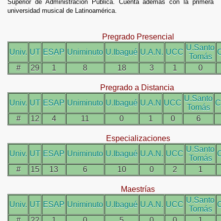
Superior de Administración Pública. Cuenta además con la primera
universidad musical de Latinoamérica.
Pregrado Presencial
U.Santo
Univ.
UT
ESAP
Uniminuto
U.Ibagué
U.A.N.
UCC
C
Tomás
#
29
1
8
18
3
1
0
Pregrado a Distancia
U.Santo
Univ.
UT
ESAP
Uniminuto
U.Ibagué
U.A.N
UCC
C
Tomás
#
12
4
11
0
1
0
6
Especializaciones
U.Santo
Univ.
UT
ESAP
Uniminuto
U.Ibagué
U.A.N.
UCC
C
Tomás
#
15
13
6
10
0
2
1
Maestrías
U.Santo
Univ.
UT
ESAP
Uniminuto
U.Ibagué
U.A.N.
UCC
C
Tomás
#
22
1
0
5
0
0
1