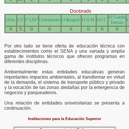
Doctorado
U.Santo
Univ.
UT
ESAP
Uniminuto
U.Ibagué
U.A.N.
UCC
C
Tomás
#
5
0
0
0
0
0
0
Por otro lado se tiene oferta de educación técnica con
establecimientos como el SENA y una variada y amplia
gama de institutos técnicos que ofrecen programas en
diferentes disciplinas.
Ambientalmente estas entidades educativas generan
importantes impactos ambientales, al transformar en virtud
de la demanda, el sistema de transporte público y privado
y la vocación de las zonas aledañas por la emergencia de
negocios y parqueaderos.
Una relación de entidades universitarias se presenta a
continuación.
Instituciones para la Educación Superior