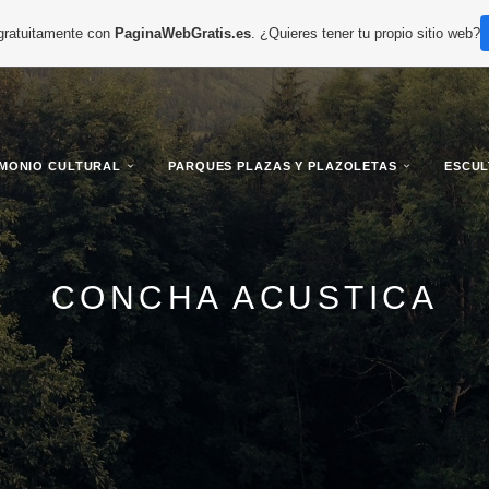
 gratuitamente con
PaginaWebGratis.es
. ¿Quieres tener tu propio sitio web?
IMONIO CULTURAL
PARQUES PLAZAS Y PLAZOLETAS
ESCU
CONCHA ACUSTICA