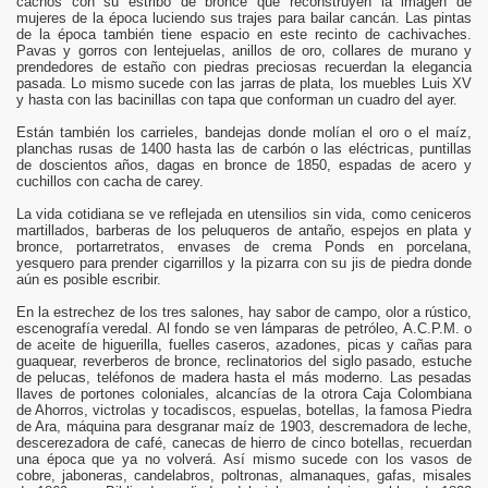
cachos con su estribo de bronce que reconstruyen la imagen de
mujeres de la época luciendo sus trajes para bailar cancán. Las pintas
de la época también tiene espacio en este recinto de cachivaches.
Pavas y gorros con lentejuelas, anillos de oro, collares de murano y
ma
prendedores de estaño con piedras preciosas recuerdan la elegancia
pasada. Lo mismo sucede con las jarras de plata, los muebles Luis XV
y hasta con las bacinillas con tapa que conforman un cuadro del ayer.
Están también los carrieles, bandejas donde molían el oro o el maíz,
planchas rusas de 1400 hasta las de carbón o las eléctricas, puntillas
de doscientos años, dagas en bronce de 1850, espadas de acero y
cuchillos con cacha de carey.
La vida cotidiana se ve reflejada en utensilios sin vida, como ceniceros
martillados, barberas de los peluqueros de antaño, espejos en plata y
bronce, portarretratos, envases de crema Ponds en porcelana,
yesquero para prender cigarrillos y la pizarra con su jis de piedra donde
aún es posible escribir.
En la estrechez de los tres salones, hay sabor de campo, olor a rústico,
escenografía veredal. Al fondo se ven lámparas de petróleo, A.C.P.M. o
de aceite de higuerilla, fuelles caseros, azadones, picas y cañas para
guaquear, reverberos de bronce, reclinatorios del siglo pasado, estuche
de pelucas, teléfonos de madera hasta el más moderno. Las pesadas
llaves de portones coloniales, alcancías de la otrora Caja Colombiana
de Ahorros, victrolas y tocadiscos, espuelas, botellas, la famosa Piedra
de Ara, máquina para desgranar maíz de 1903, descremadora de leche,
descerezadora de café, canecas de hierro de cinco botellas, recuerdan
una época que ya no volverá. Así mismo sucede con los vasos de
cobre, jaboneras, candelabros, poltronas, almanaques, gafas, misales