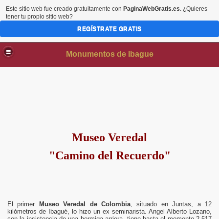
Este sitio web fue creado gratuitamente con
PaginaWebGratis.es
. ¿Quieres
tener tu propio sitio web?
REGÍSTRATE GRATIS
Monumentos de Ibague
Museo Veredal
"Camino del Recuerdo"
AS
El primer
Museo Veredal de Colombia
, situado en Juntas, a 12
kilómetros de Ibagué, lo hizo un ex seminarista. Angel Alberto Lozano,
con la insistencia de una hormiga arriera, tiene hasta el momento 2.517