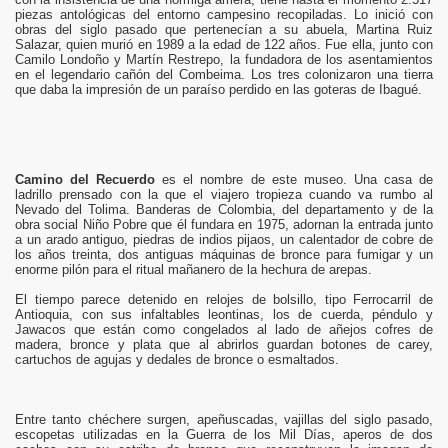
piezas antológicas del entorno campesino recopiladas. Lo inició con
obras del siglo pasado que pertenecían a su abuela, Martina Ruiz
Salazar, quien murió en 1989 a la edad de 122 años. Fue ella, junto con
Camilo Londoño y Martín Restrepo, la fundadora de los asentamientos
en el legendario cañón del Combeima. Los tres colonizaron una tierra
que daba la impresión de un paraíso perdido en las goteras de Ibagué.
Camino del Recuerdo
es el nombre de este museo. Una casa de
ladrillo prensado con la que el viajero tropieza cuando va rumbo al
Nevado del Tolima. Banderas de Colombia, del departamento y de la
obra social Niño Pobre que él fundara en 1975, adornan la entrada junto
a un arado antiguo, piedras de indios pijaos, un calentador de cobre de
los años treinta, dos antiguas máquinas de bronce para fumigar y un
enorme pilón para el ritual mañanero de la hechura de arepas.
El tiempo parece detenido en relojes de bolsillo, tipo Ferrocarril de
Antioquia, con sus infaltables leontinas, los de cuerda, péndulo y
Jawacos que están como congelados al lado de añejos cofres de
madera, bronce y plata que al abrirlos guardan botones de carey,
cartuchos de agujas y dedales de bronce o esmaltados.
Entre tanto chéchere surgen, apeñuscadas, vajillas del siglo pasado,
escopetas utilizadas en la Guerra de los Mil Días, aperos de dos