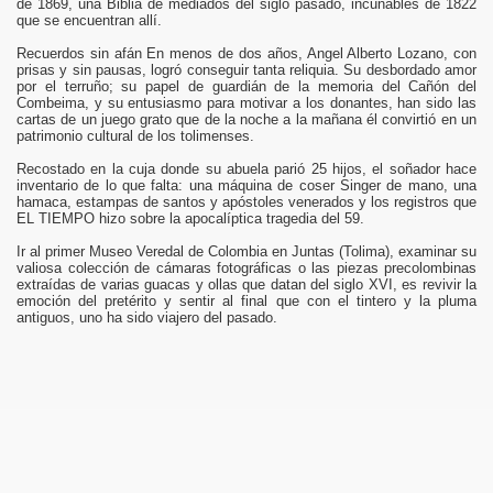
de 1869, una Biblia de mediados del siglo pasado, incunables de 1822
que se encuentran allí.
Recuerdos sin afán En menos de dos años, Angel Alberto Lozano, con
prisas y sin pausas, logró conseguir tanta reliquia. Su desbordado amor
por el terruño; su papel de guardián de la memoria del Cañón del
Combeima, y su entusiasmo para motivar a los donantes, han sido las
cartas de un juego grato que de la noche a la mañana él convirtió en un
patrimonio cultural de los tolimenses.
Recostado en la cuja donde su abuela parió 25 hijos, el soñador hace
inventario de lo que falta: una máquina de coser Singer de mano, una
hamaca, estampas de santos y apóstoles venerados y los registros que
EL TIEMPO hizo sobre la apocalíptica tragedia del 59.
Ir al primer Museo Veredal de Colombia en Juntas (Tolima), examinar su
valiosa colección de cámaras fotográficas o las piezas precolombinas
extraídas de varias guacas y ollas que datan del siglo XVI, es revivir la
emoción del pretérito y sentir al final que con el tintero y la pluma
antiguos, uno ha sido viajero del pasado.