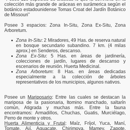
colección más grande de aráceas en surámerica según el
botánico estadounidense Tomas Croat del Jardín Botánico
de Missouri"
Posee 3 espacios: Zona In-Situ, Zona Ex-Situ, Zona
Arboretum.
Zona In-Situ
: 2 Miradores, 49 Has. de reserva natural
en bosque secundario subandino. 7 km. (4 milas
aprox.) en Senderos, descanso.
Zona Ex-Situ
: 5 Has. en áreas de jardinería,
colecciones de jardín, lugares de descanso y
escenarios de reunión. Huerta Medicinal.
Zona Arboretum
: 8 Has. en áreas dedicadas
especialmente a la colección de árboles
representativos de los municipios, algunos nativos.
Posee un
Mariposario
: Entre las cuales se destacan la
mariposa de la pasionaria, Itomino manchado, saltarín
común, Atigrada y muchas más. Entre la fauna
encontramos: Armadillos, Chuchas, Guatis, Murciélago,
Perro de monte y otros.
Huerta Alimenticia y Frutal
: Maíz, Fríjol, Yuca, Maní,
Tomate, Ají. Aguacate, Chirimoya, Mamey, Zapote,