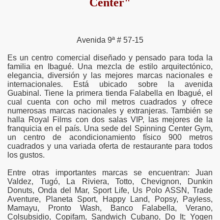
Center"
Avenida 9ª # 57-15
Es un centro comercial diseñado y pensado para toda la
familia en Ibagué. Una mezcla de estilo arquitectónico,
elegancia, diversión y las mejores marcas nacionales e
internacionales. Está ubicado sobre la avenida
Guabinal. Tiene la primera tienda Falabella en Ibagué, el
cual cuenta con ocho mil metros cuadrados y ofrece
numerosas marcas nacionales y extranjeras. También se
halla Royal Films con dos salas VIP, las mejores de la
franquicia en el país. Una sede del Spinning Center Gym,
un centro de acondicionamiento físico 900 metros
cuadrados y una variada oferta de restaurante para todos
los gustos.
Entre otras importantes marcas se encuentran: Juan
Valdez, Tugó, La Riviera, Totto, Chevignon, Dunkin
Donuts, Onda del Mar, Sport Life, Us Polo ASSN, Trade
Aventure, Planeta Sport, Happy Land, Popsy, Payless,
Mamayu, Pronto Wash, Banco Falabella, Verano,
Colsubsidio, Copifam, Sandwich Cubano, Do It; Yogen