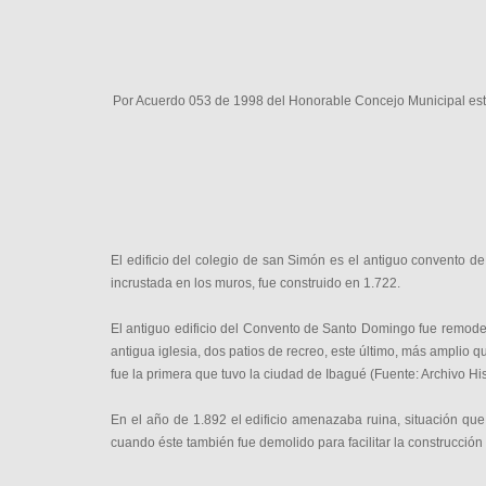
Por Acuerdo 053 de 1998 del Honorable Concejo Municipal esta 
El edificio del colegio de san Simón es el antiguo convento de
incrustada en los muros, fue construido en 1.722.
El antiguo edificio del Convento de Santo Domingo fue remodel
antigua iglesia, dos patios de recreo, este último, más amplio 
fue la primera que tuvo la ciudad de Ibagué (Fuente: Archivo His
En el año de 1.892 el edificio amenazaba ruina, situación que 
cuando éste también fue demolido para facilitar la construcción 