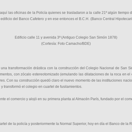
aquí las oficinas de la Policía quienes se trasladaron a la calle 21º algún tiemp
 edificio del Banco Cafetero y en ese entonces el B.C.H. (Banco Central Hipotecari
Edificio calle 11 y avenida 3ª (Antiguo Colegio San Simón 1878)
(Cortesía: Foto Camacho/BDE)
ó una transformación drástica con la construcción del Colegio Nacional de San Si
 ornamentos, con zócalo estereotomizado (emulando las dilataciones de la roca en 
ulares. Con su construcción quedó claro el nuevo momento de las instituciones naci
 y transformó el colegio en cuartel de fusilamientos.
te el comercio y alojó en su primera planta al Almacén París, fundado por el co
rtel de la policía y posteriormente la Normal Superior, hoy en día el Banco de la R