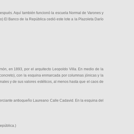
o después. Aquí también funcionó la escuela Normal de Varones y
o) El Banco de la República cedió este lote a la Plazoleta Darío
món, en 1893, por el arquitecto Leopoldo Villa. En medio de la
el concreto), con la esquina enmarcada por columnas jónicas y la
onales y de sus valores estéticos, al menos hasta que el caos de
merciante antioqueño Laureano Calle Cadavid. En la esquina del
epública.)