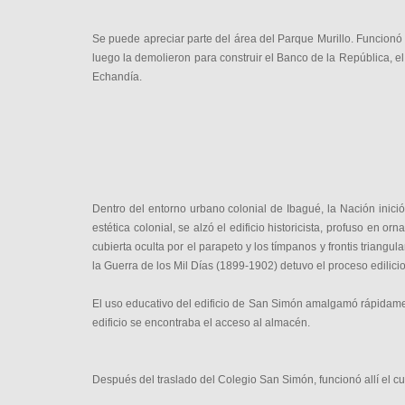
Se puede apreciar parte del área del Parque Murillo. Funcionó 
luego la demolieron para construir el Banco de la República, el
Echandía.
Dentro del entorno urbano colonial de Ibagué, la Nación inici
estética colonial, se alzó el edificio historicista, profuso en
cubierta oculta por el parapeto y los tímpanos y frontis triang
la Guerra de los Mil Días (1899-1902) detuvo el proceso edilicio
El uso educativo del edificio de San Simón amalgamó rápidamen
edificio se encontraba el acceso al almacén.
Después del traslado del Colegio San Simón, funcionó allí el cua