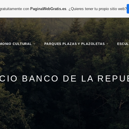
 gratuitamente con
PaginaWebGratis.es
. ¿Quieres tener tu propio sitio web?
IMONIO CULTURAL
PARQUES PLAZAS Y PLAZOLETAS
ESCU
ICIO BANCO DE LA REPU