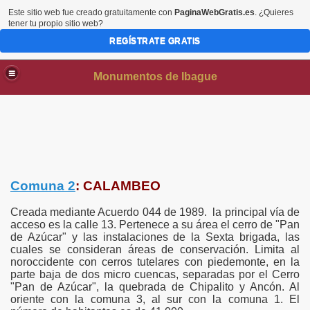
Este sitio web fue creado gratuitamente con
PaginaWebGratis.es
. ¿Quieres
tener tu propio sitio web?
REGÍSTRATE GRATIS
Monumentos de Ibague
Comuna 2
: CALAMBEO
Creada mediante Acuerdo 044 de 1989. la principal vía de
AS
acceso es la calle 13. Pertenece a su área el cerro de "Pan
de Azúcar" y las instalaciones de la Sexta brigada, las
cuales se consideran áreas de conservación. Limita al
noroccidente con cerros tutelares con piedemonte, en la
parte baja de dos micro cuencas, separadas por el Cerro
"Pan de Azúcar", la quebrada de Chipalito y Ancón. Al
oriente con la comuna 3, al sur con la comuna 1. El